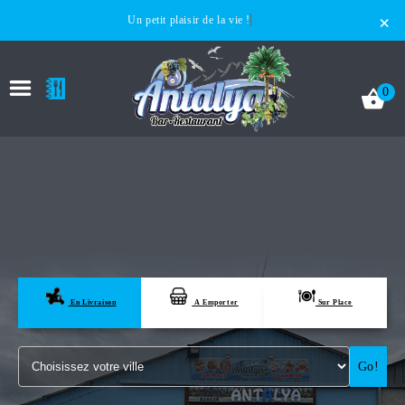
×
Un petit plaisir de la vie !
0
ACCUEIL
LA CARTE
En Livraison
A Emporter
Sur Place
VOTRE COMPTE
Go!
NOTRE RESTAURANT