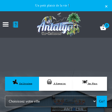
×
Un petit plaisir de la vie !
0
ACCUEIL
LA CARTE
En Livraison
A Emporter
Sur Place
VOTRE COMPTE
Go!
NOTRE RESTAURANT