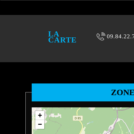
LA
09.84.22.
CARTE
ZONE
+
−