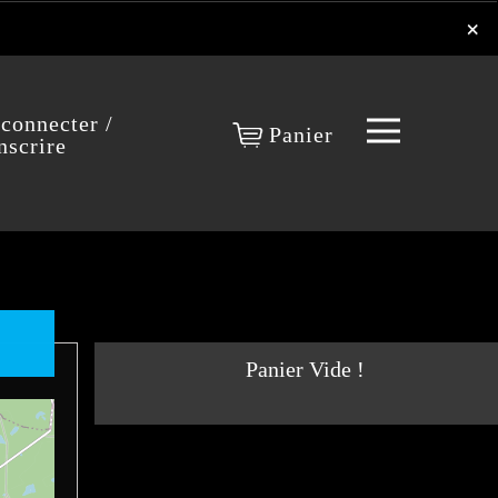
×
×
 connecter /
Panier
nscrire
Panier Vide !