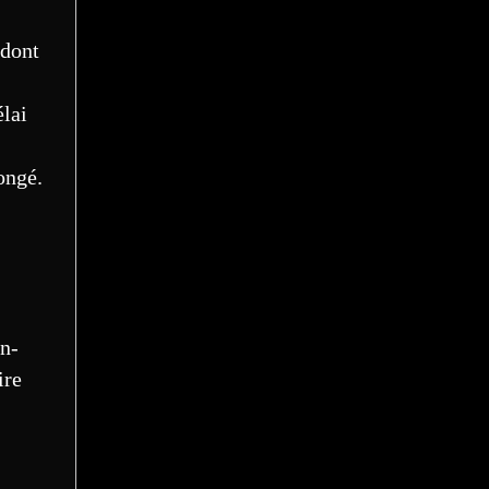
 dont
élai
ongé.
n-
ire