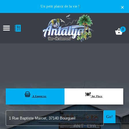
×
Un petit plaisir de la vie !
0
ACCUEIL
LA CARTE
A Emporter
Sur Place
VOTRE COMPTE
Go!
NOTRE RESTAURANT