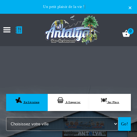
×
Un petit plaisir de la vie !
0
ACCUEIL
LA CARTE
En Livraison
A Emporter
Sur Place
VOTRE COMPTE
Go!
NOTRE RESTAURANT