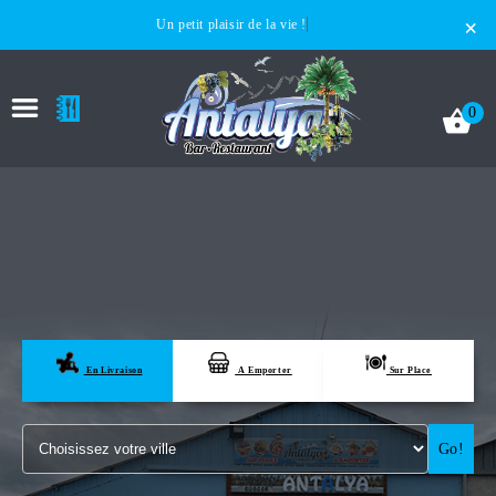
×
Un petit plaisir de la vie !
0
ACCUEIL
LA CARTE
En Livraison
A Emporter
Sur Place
VOTRE COMPTE
Go!
NOTRE RESTAURANT