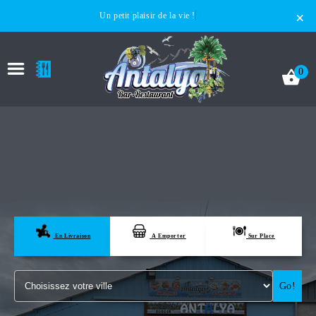
×
Un petit plaisir de la vie !
0
ACCUEIL
LA CARTE
En Livraison
A Emporter
Sur Place
VOTRE COMPTE
Go!
NOTRE RESTAURANT