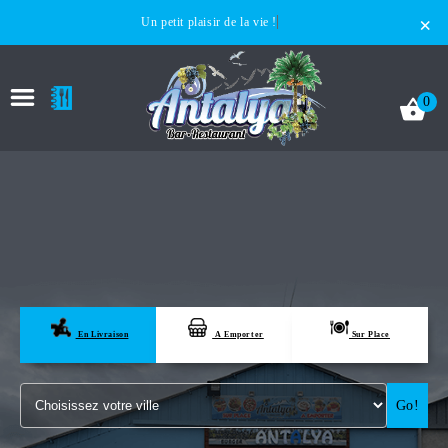
×
Un petit plaisir de la vie !
0
ACCUEIL
LA CARTE
En Livraison
A Emporter
Sur Place
VOTRE COMPTE
Go!
NOTRE RESTAURANT