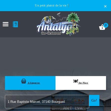
×
Un petit plaisir de la vie !
0
ACCUEIL
LA CARTE
A Emporter
Sur Place
VOTRE COMPTE
Go!
NOTRE RESTAURANT