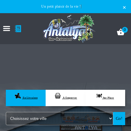
×
Un petit plaisir de la vie !
0
ACCUEIL
LA CARTE
En Livraison
A Emporter
Sur Place
VOTRE COMPTE
Go!
NOTRE RESTAURANT