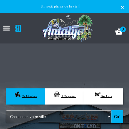
×
Un petit plaisir de la vie !
0
ACCUEIL
LA CARTE
En Livraison
A Emporter
Sur Place
VOTRE COMPTE
Go!
NOTRE RESTAURANT