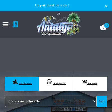
×
Un petit plaisir de la vie !
0
ACCUEIL
LA CARTE
En Livraison
A Emporter
Sur Place
VOTRE COMPTE
Go!
NOTRE RESTAURANT