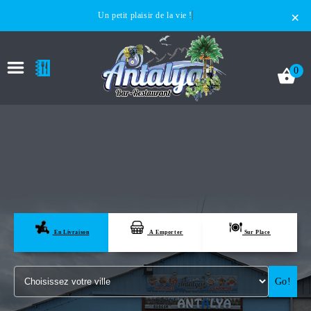
×
Un petit plaisir de la vie !
0
ACCUEIL
LA CARTE
En Livraison
A Emporter
Sur Place
VOTRE COMPTE
Go!
NOTRE RESTAURANT