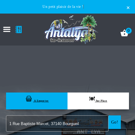
×
Un petit plaisir de la vie !
0
ACCUEIL
LA CARTE
A Emporter
Sur Place
VOTRE COMPTE
Go!
NOTRE RESTAURANT