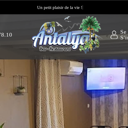
Un petit plaisir de
Se
78.10
S'i