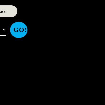
ace
GO!