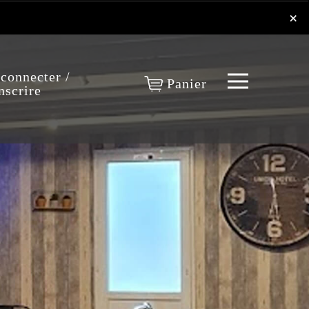
×
×
 connecter /
Panier
nscrire