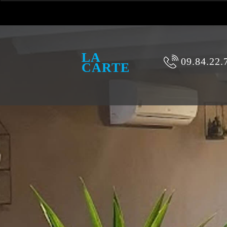
LA
09.84.22.
CARTE