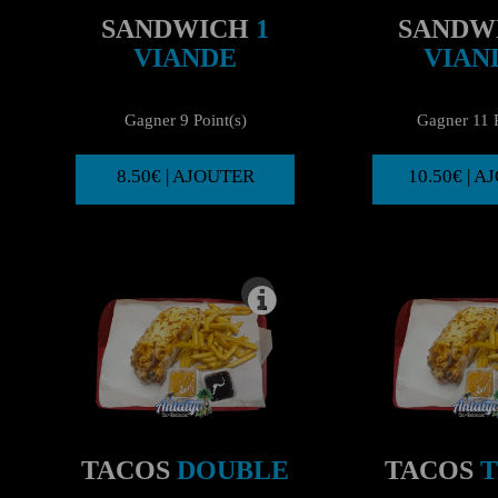
SANDWICH
1
SANDW
VIANDE
VIAN
Gagner 9 Point(s)
Gagner 11 P
8.50€ | AJOUTER
10.50€ | 
TACOS
DOUBLE
TACOS
T