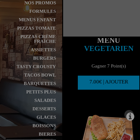
NOS PROMOS
FORMULES
MENUS ENFANT
PIZZAS TOMATE
PIZZAS CRÈME
MENU
FRAÎCHE
VEGETARIEN
ASSIETTES
BURGERS
Gagner 7 Point(s)
TASTY CROUSTY
TACOS BOWL
7.00€ | AJOUTER
BARQUETTES
PETITS PLUS
SALADES
DESSERTS
GLACES
BOISSONS
BIERES