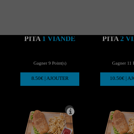
PITA
1 VIANDE
PITA
2 V
Gagner 9 Point(s)
Gagner 11 P
8.50€ | AJOUTER
10.50€ | 