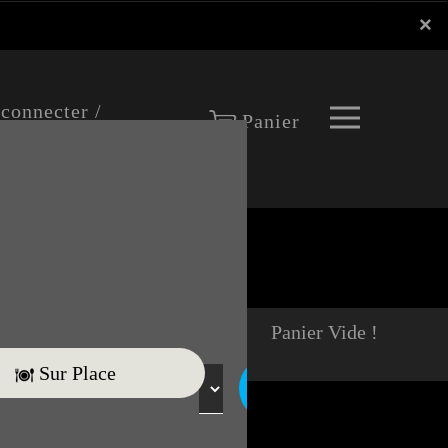
×
×
 connecter /
Panier
nscrire
Panier Vide !