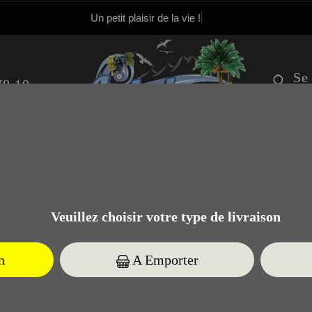
Un petit plaisir de la vie !
Se
78.10
S'i
FORMULES