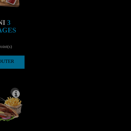
NI
3
AGES
oint(s)
JOUTER